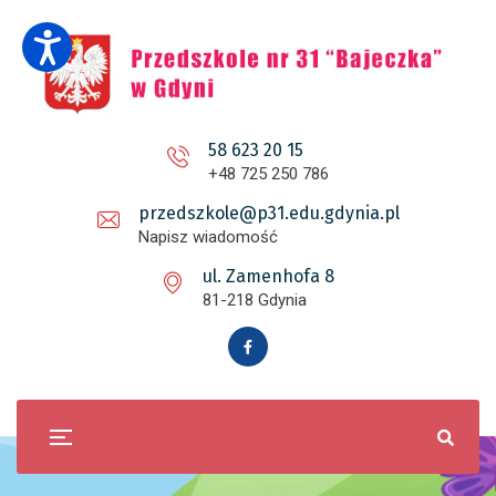
58 623 20 15
+48 725 250 786
przedszkole@p31.edu.gdynia.pl
Napisz wiadomość
ul. Zamenhofa 8
81-218 Gdynia