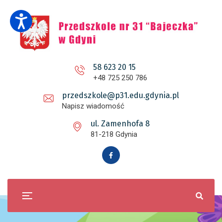
58 623 20 15
+48 725 250 786
przedszkole@p31.edu.gdynia.pl
Napisz wiadomość
ul. Zamenhofa 8
81-218 Gdynia