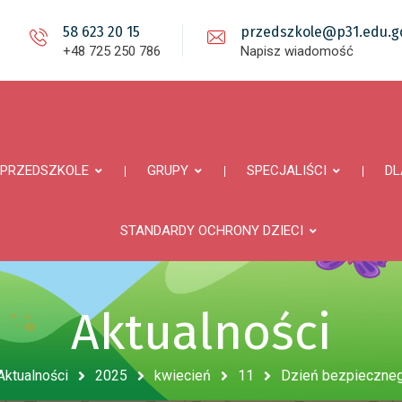
58 623 20 15
przedszkole@p31.edu.gd
+48 725 250 786
Napisz wiadomość
PRZEDSZKOLE
GRUPY
SPECJALIŚCI
DL
STANDARDY OCHRONY DZIECI
Aktualności
Aktualności
2025
kwiecień
11
Dzień bezpieczneg