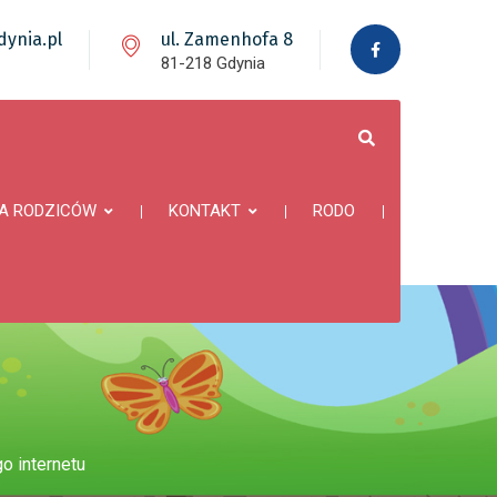
ynia.pl
ul. Zamenhofa 8
81-218 Gdynia
A RODZICÓW
KONTAKT
RODO
o internetu