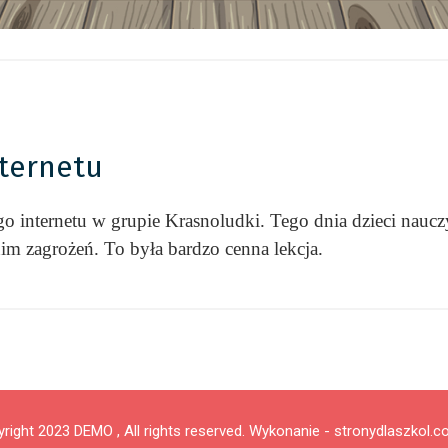
ternetu
 internetu w grupie Krasnoludki. Tego dnia dzieci nauczy
nim zagrożeń. To była bardzo cenna lekcja.
right 2023 DEMO , All rights reserved.
Wykonanie - stronydlaszkol.c