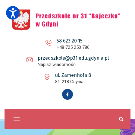
58 623 20 15
+48 725 250 786
przedszkole@p31.edu.gdynia.pl
Napisz wiadomość
ul. Zamenhofa 8
81-218 Gdynia