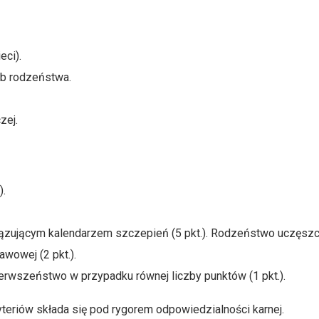
eci).
ub rodzeństwa.
zej.
).
ującym kalendarzem szczepień (5 pkt.). Rodzeństwo uczęszczaj
wowej (2 pkt.).
erwszeństwo w przypadku równej liczby punktów (1 pkt.).
teriów składa się pod rygorem odpowiedzialności karnej.