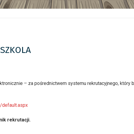
DSZKOLA
ektronicznie – za pośrednictwem systemu rekrutacyjnego, który
a/default.aspx
ik rekrutacji.