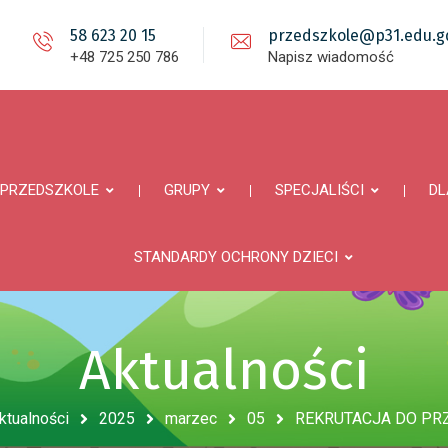
58 623 20 15
przedszkole@p31.edu.gd
+48 725 250 786
Napisz wiadomość
PRZEDSZKOLE
GRUPY
SPECJALIŚCI
DL
STANDARDY OCHRONY DZIECI
Aktualności
ktualności
2025
marzec
05
REKRUTACJA DO PR