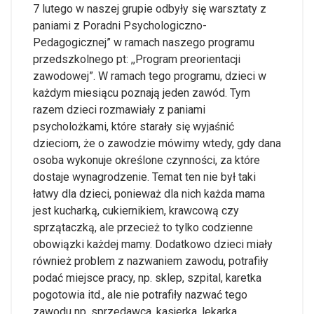
7 lutego w naszej grupie odbyły się warsztaty z
paniami z Poradni Psychologiczno-
Pedagogicznej” w ramach naszego programu
przedszkolnego pt: ,,Program preorientacji
zawodowej”. W ramach tego programu, dzieci w
każdym miesiącu poznają jeden zawód. Tym
razem dzieci rozmawiały z paniami
psycholożkami, które starały się wyjaśnić
dzieciom, że o zawodzie mówimy wtedy, gdy dana
osoba wykonuje określone czynności, za które
dostaje wynagrodzenie. Temat ten nie był taki
łatwy dla dzieci, ponieważ dla nich każda mama
jest kucharką, cukiernikiem, krawcową czy
sprzątaczką, ale przecież to tylko codzienne
obowiązki każdej mamy. Dodatkowo dzieci miały
również problem z nazwaniem zawodu, potrafiły
podać miejsce pracy, np. sklep, szpital, karetka
pogotowia itd., ale nie potrafiły nazwać tego
zawodu np. sprzedawca, kasjerka, lekarka,