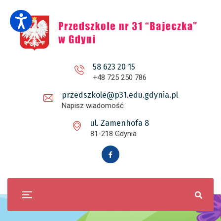
58 623 20 15
+48 725 250 786
przedszkole@p31.edu.gdynia.pl
Napisz wiadomość
ul. Zamenhofa 8
81-218 Gdynia