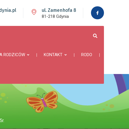
ynia.pl
ul. Zamenhofa 8
81-218 Gdynia
A RODZICÓW
KONTAKT
RODO
r.