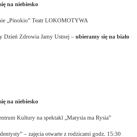
ię na niebiesko
wienie „Pinokio” Teatr LOKOMOTYWA
wy Dzień Zdrowia Jamy Ustnej –
ubieramy się na biało
ię na niebiesko
ntrum Kultury na spektakl „Marysia ma Rysia”
ntysty” – zajęcia otwarte z rodzicami godz. 15:30