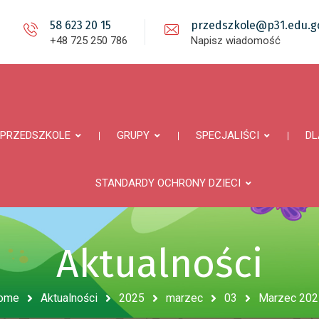
58 623 20 15
przedszkole@p31.edu.gd
+48 725 250 786
Napisz wiadomość
PRZEDSZKOLE
GRUPY
SPECJALIŚCI
DL
STANDARDY OCHRONY DZIECI
Aktualności
ome
Aktualności
2025
marzec
03
Marzec 2025