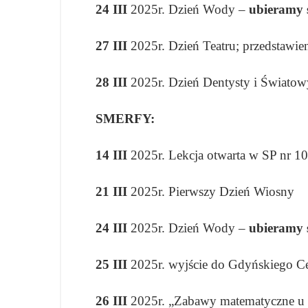
24 III
2025r. Dzień Wody –
ubieramy s
27 III
2025r. Dzień Teatru; przedsta
28 III
2025r. Dzień Dentysty i Świato
SMERFY:
14 III
2025r. Lekcja otwarta w SP nr 10
21 III
2025r. Pierwszy Dzień Wiosny
24 III
2025r. Dzień Wody –
ubieramy s
25 III
2025r. wyjście do Gdyńskiego Ce
26 III
2025r. „Zabawy matematyczne u de