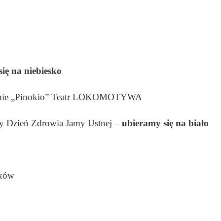
ię na niebiesko
wienie „Pinokio” Teatr LOKOMOTYWA
wy Dzień Zdrowia Jamy Ustnej –
ubieramy się na biało
ików