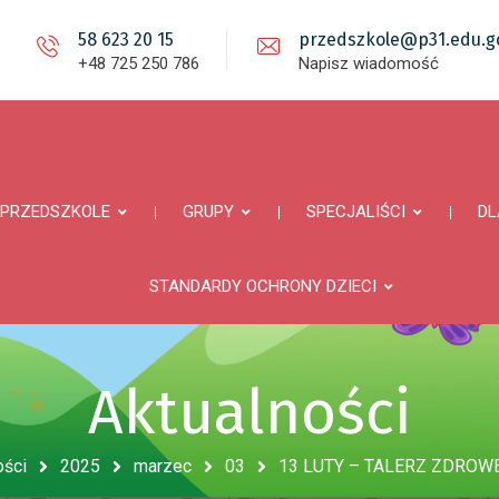
58 623 20 15
przedszkole@p31.edu.gd
+48 725 250 786
Napisz wiadomość
PRZEDSZKOLE
GRUPY
SPECJALIŚCI
DL
STANDARDY OCHRONY DZIECI
Aktualności
ości
2025
marzec
03
13 LUTY – TALERZ ZDROW