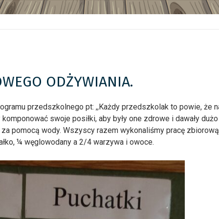
ROWEGO ODŻYWIANIA.
rogramu przedszkolnego pt: ,,Każdy przedszkolak to powie, że n
ży komponować swoje posiłki, aby były one zdrowe i dawały duż
j za pomocą wody. Wszyscy razem wykonaliśmy pracę zbiorową, n
białko, ¼ węglowodany a 2/4 warzywa i owoce.