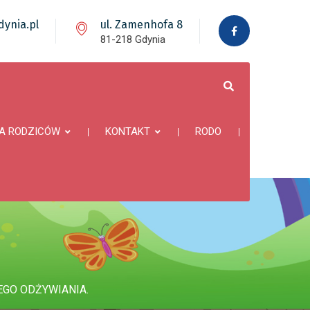
ynia.pl
ul. Zamenhofa 8
81-218 Gdynia
A RODZICÓW
KONTAKT
RODO
EGO ODŻYWIANIA.