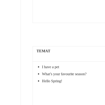
TEMAT
I have a pet
What’s your favourite season?
Hello Spring!