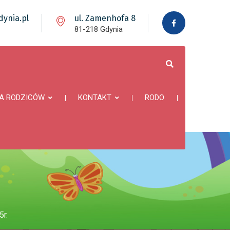
ynia.pl
ul. Zamenhofa 8
81-218 Gdynia
A RODZICÓW
KONTAKT
RODO
r.