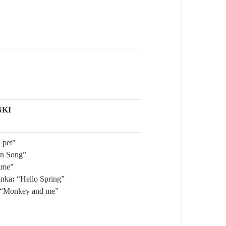
NKI
 pet”
on Song”
ime”
nka
:
“Hello Spring”
“Monkey and me”