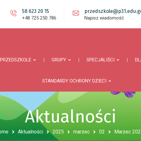
58 623 20 15
przedszkole@p31.edu.gd
+48 725 250 786
Napisz wiadomość
PRZEDSZKOLE
GRUPY
SPECJALIŚCI
DL
STANDARDY OCHRONY DZIECI
Aktualności
ome
Aktualności
2025
marzec
02
Marzec 2025