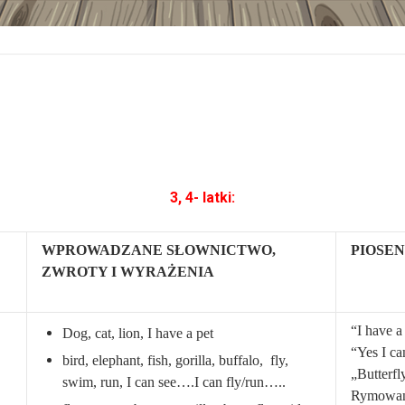
3, 4- latki:
WPROWADZANE SŁOWNICTWO,
PIOSEN
ZWROTY I WYRAŻENIA
“I have a
Dog, cat, lion, I have a pet
“Yes I ca
bird, elephant, fish, gorilla, buffalo, fly,
„Butterf
swim, run, I can see….I can fly/run…..
Rymowanka