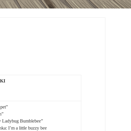
KI
 pet”
n”
ly Ladybug Bumblebee”
: I’m a little buzzy bee