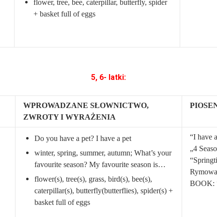
flower, tree, bee, caterpillar, butterfly, spider
+ basket full of eggs
5, 6- latki:
WPROWADZANE SŁOWNICTWO,
PIOSE
ZWROTY I WYRAŻENIA
“I have a
Do you have a pet? I have a pet
„4 Seas
winter, spring, summer, autumn; What’s your
“Springt
favourite season? My favourite season is…
Rymowa
flower(s), tree(s), grass, bird(s), bee(s),
BOOK: 
caterpillar(s), butterfly(butterflies), spider(s) +
basket full of eggs