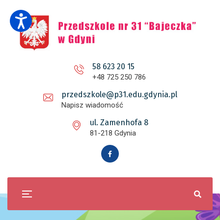
58 623 20 15
+48 725 250 786
przedszkole@p31.edu.gdynia.pl
Napisz wiadomość
ul. Zamenhofa 8
81-218 Gdynia