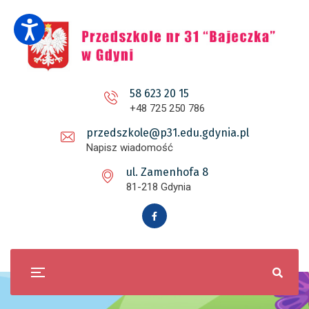
58 623 20 15
+48 725 250 786
przedszkole@p31.edu.gdynia.pl
Napisz wiadomość
ul. Zamenhofa 8
81-218 Gdynia