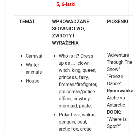
5, 6-latki:
TEMAT
WPROWADZANE
PIOSENKI
SŁOWNICTWO,
ZWROTY I
WYRAŻENIA
“Adventure
Carnival
Who is it? Dress
Through The
up as …, clown,
Winter
Snow”
witch, king, queen,
animals
“Freeze
princess, fairy,
House
Dance”
fireman/firefighter,
Rymowanka
policeman/police
Arctic vs
officer, cowboy,
Antarctic
mermaid, pirate,
BOOK:
Polar bear, walrus,
“Where is
penguin, seal,
Spot?”
arctic fox, arctic