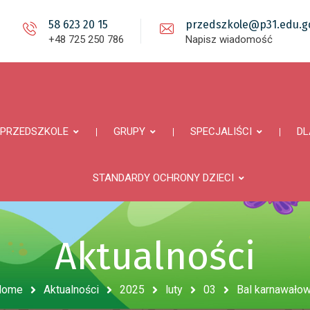
58 623 20 15
przedszkole@p31.edu.gd
+48 725 250 786
Napisz wiadomość
PRZEDSZKOLE
GRUPY
SPECJALIŚCI
DL
STANDARDY OCHRONY DZIECI
Aktualności
Home
Aktualności
2025
luty
03
Bal karnawało