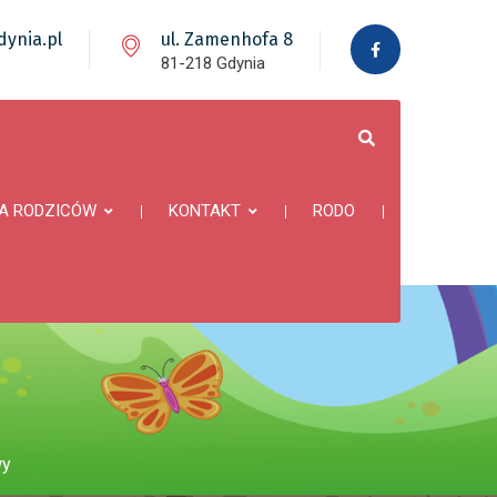
ynia.pl
ul. Zamenhofa 8
81-218 Gdynia
A RODZICÓW
KONTAKT
RODO
wy