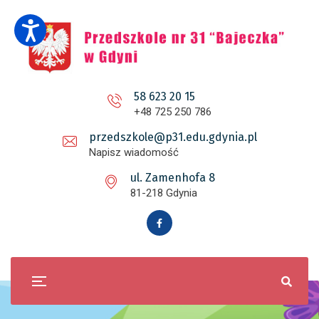
58 623 20 15
+48 725 250 786
przedszkole@p31.edu.gdynia.pl
Napisz wiadomość
ul. Zamenhofa 8
81-218 Gdynia