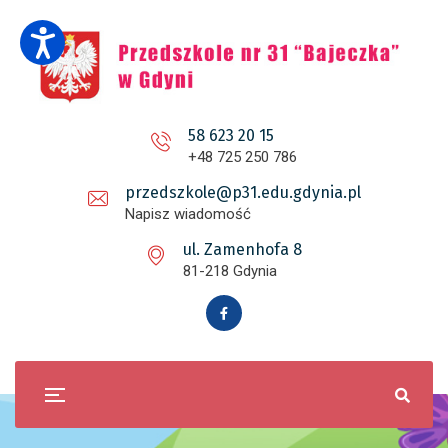
58 623 20 15
+48 725 250 786
przedszkole@p31.edu.gdynia.pl
Napisz wiadomość
ul. Zamenhofa 8
81-218 Gdynia