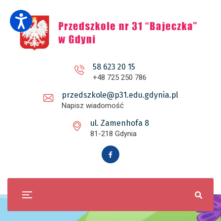
58 623 20 15
+48 725 250 786
przedszkole@p31.edu.gdynia.pl
Napisz wiadomość
ul. Zamenhofa 8
81-218 Gdynia