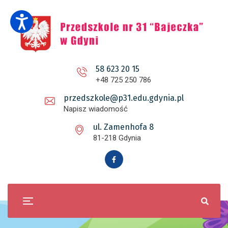
58 623 20 15
+48 725 250 786
przedszkole@p31.edu.gdynia.pl
Napisz wiadomość
ul. Zamenhofa 8
81-218 Gdynia