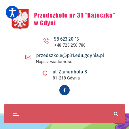
58 623 20 15
+48 725 250 786
przedszkole@p31.edu.gdynia.pl
Napisz wiadomość
ul. Zamenhofa 8
81-218 Gdynia