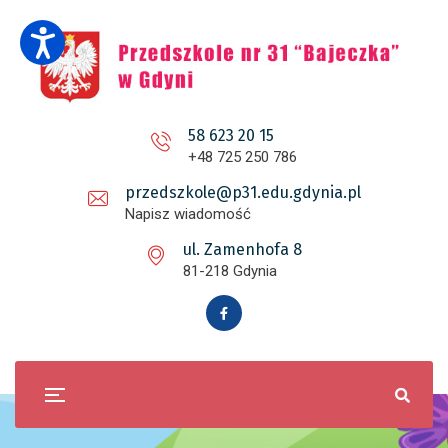
58 623 20 15
+48 725 250 786
przedszkole@p31.edu.gdynia.pl
Napisz wiadomość
ul. Zamenhofa 8
81-218 Gdynia