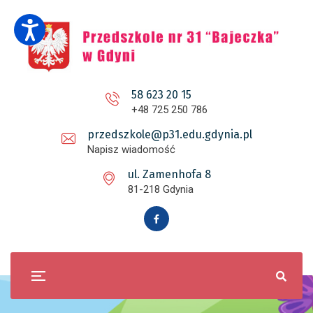
58 623 20 15
+48 725 250 786
przedszkole@p31.edu.gdynia.pl
Napisz wiadomość
ul. Zamenhofa 8
81-218 Gdynia