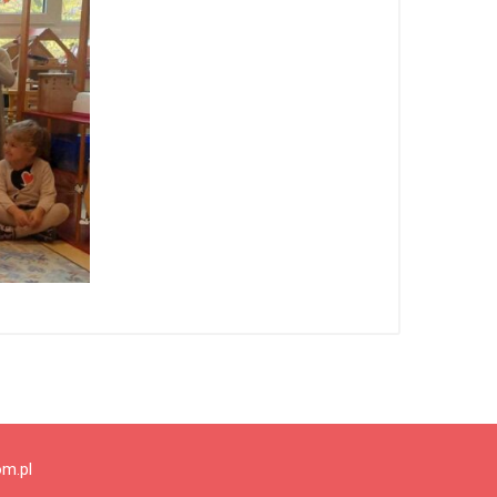
om.pl