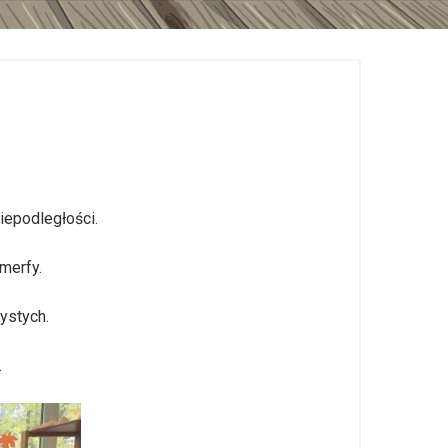
epodległości.
merfy.
ystych.
.