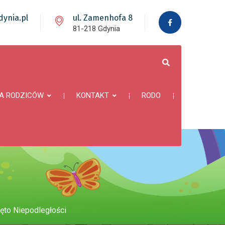
ynia.pl
ul. Zamenhofa 8
81-218 Gdynia
A RODZICÓW
KONTAKT
RODO
ęto Niepodległości