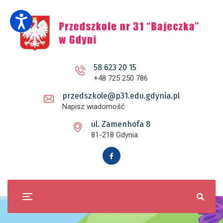
58 623 20 15
+48 725 250 786
przedszkole@p31.edu.gdynia.pl
Napisz wiadomość
ul. Zamenhofa 8
81-218 Gdynia