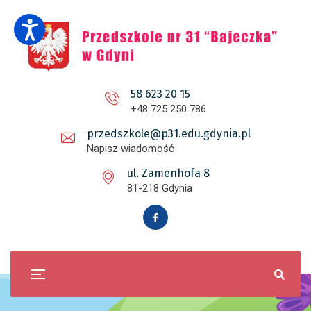
58 623 20 15
+48 725 250 786
przedszkole@p31.edu.gdynia.pl
Napisz wiadomość
ul. Zamenhofa 8
81-218 Gdynia