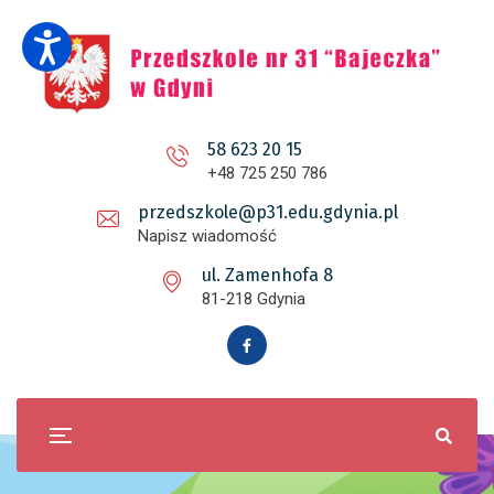
58 623 20 15
+48 725 250 786
przedszkole@p31.edu.gdynia.pl
Napisz wiadomość
ul. Zamenhofa 8
81-218 Gdynia