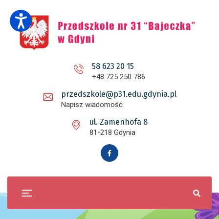
58 623 20 15
+48 725 250 786
przedszkole@p31.edu.gdynia.pl
Napisz wiadomość
ul. Zamenhofa 8
81-218 Gdynia