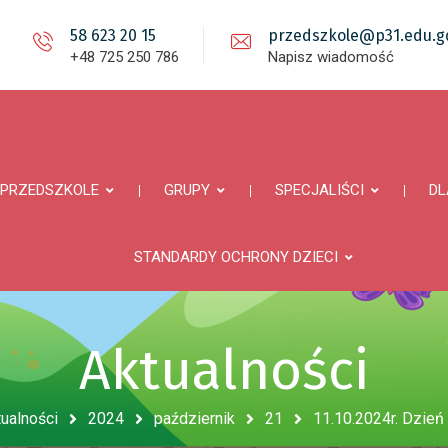
58 623 20 15
przedszkole@p31.edu.gd
+48 725 250 786
Napisz wiadomość
PRZEDSZKOLE
GRUPY
SPECJALIŚCI
DL
STANDARDY OCHRONY DZIECI
Aktualności
ualności
2024
październik
21
11.10.2024r. Dzie