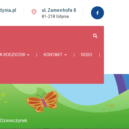
ynia.pl
ul. Zamenhofa 8
81-218 Gdynia
A RODZICÓW
KONTAKT
RODO
ń Dziewczynek