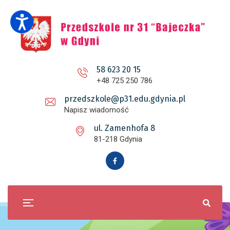
58 623 20 15
+48 725 250 786
przedszkole@p31.edu.gdynia.pl
Napisz wiadomość
ul. Zamenhofa 8
81-218 Gdynia