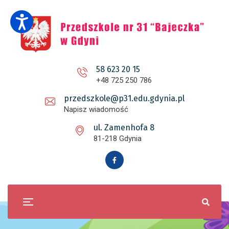
58 623 20 15
+48 725 250 786
przedszkole@p31.edu.gdynia.pl
Napisz wiadomość
ul. Zamenhofa 8
81-218 Gdynia