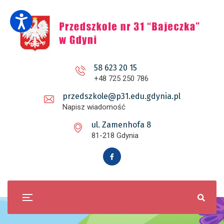
58 623 20 15
+48 725 250 786
przedszkole@p31.edu.gdynia.pl
Napisz wiadomość
ul. Zamenhofa 8
81-218 Gdynia