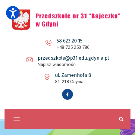
58 623 20 15
+48 725 250 786
przedszkole@p31.edu.gdynia.pl
Napisz wiadomość
ul. Zamenhofa 8
81-218 Gdynia