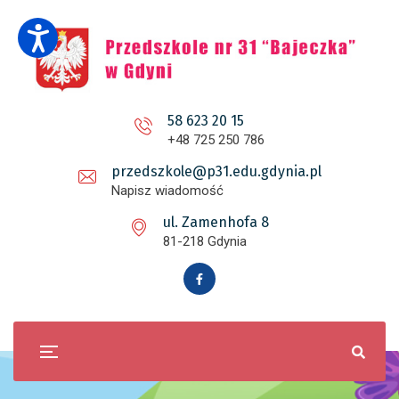
58 623 20 15
+48 725 250 786
przedszkole@p31.edu.gdynia.pl
Napisz wiadomość
ul. Zamenhofa 8
81-218 Gdynia