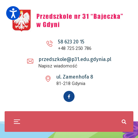
58 623 20 15
+48 725 250 786
przedszkole@p31.edu.gdynia.pl
Napisz wiadomość
ul. Zamenhofa 8
81-218 Gdynia