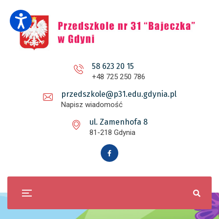
58 623 20 15
+48 725 250 786
przedszkole@p31.edu.gdynia.pl
Napisz wiadomość
ul. Zamenhofa 8
81-218 Gdynia