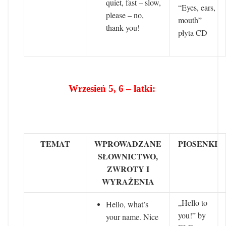
quiet, fast – slow,
“Eyes, ears,
please – no,
mouth”
thank you!
płyta CD
Wrzesień 5, 6 – latki:
TEMAT
WPROWADZANE
PIOSENKI
SŁOWNICTWO,
ZWROTY I
WYRAŻENIA
„Hello to
Hello, what’s
you!” by
your name. Nice