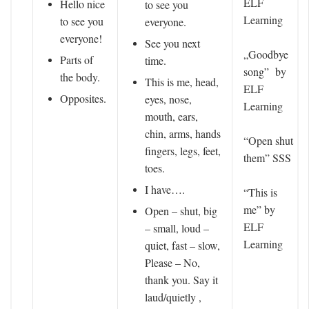
ELF
Hello nice
to see you
Learning
to see you
everyone.
everyone!
See you next
„Goodbye
Parts of
time.
song” by
the body.
This is me, head,
ELF
Opposites.
eyes, nose,
Learning
mouth, ears,
chin, arms, hands
“Open shut
fingers, legs, feet,
them” SSS
toes.
I have….
“This is
me” by
Open – shut, big
ELF
– small, loud –
Learning
quiet, fast – slow,
Please – No,
thank you. Say it
laud/quietly ,