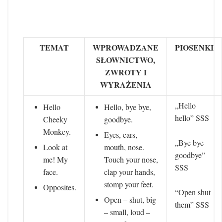
TEMAT
WPROWADZANE
PIOSENKI
SŁOWNICTWO,
ZWROTY I
WYRAŻENIA
„Hello
Hello
Hello, bye bye,
hello” SSS
Cheeky
goodbye.
Monkey.
Eyes, ears,
„Bye bye
Look at
mouth, nose.
goodbye”
me! My
Touch your nose,
SSS
face.
clap your hands,
stomp your feet.
Opposites.
“Open shut
Open – shut, big
them” SSS
– small, loud –