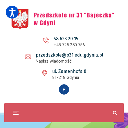
58 623 20 15
+48 725 250 786
przedszkole@p31.edu.gdynia.pl
Napisz wiadomość
ul. Zamenhofa 8
81-218 Gdynia