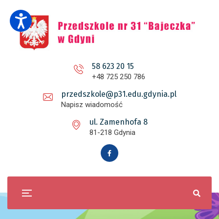
58 623 20 15
+48 725 250 786
przedszkole@p31.edu.gdynia.pl
Napisz wiadomość
ul. Zamenhofa 8
81-218 Gdynia