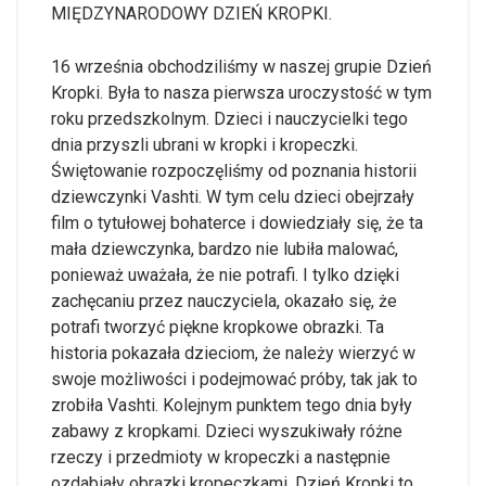
MIĘDZYNARODOWY DZIEŃ KROPKI.
16 września obchodziliśmy w naszej grupie Dzień
Kropki. Była to nasza pierwsza uroczystość w tym
roku przedszkolnym. Dzieci i nauczycielki tego
dnia przyszli ubrani w kropki i kropeczki.
Świętowanie rozpoczęliśmy od poznania historii
dziewczynki Vashti. W tym celu dzieci obejrzały
film o tytułowej bohaterce i dowiedziały się, że ta
mała dziewczynka, bardzo nie lubiła malować,
ponieważ uważała, że nie potrafi. I tylko dzięki
zachęcaniu przez nauczyciela, okazało się, że
potrafi tworzyć piękne kropkowe obrazki. Ta
historia pokazała dzieciom, że należy wierzyć w
swoje możliwości i podejmować próby, tak jak to
zrobiła Vashti. Kolejnym punktem tego dnia były
zabawy z kropkami. Dzieci wyszukiwały różne
rzeczy i przedmioty w kropeczki a następnie
ozdabiały obrazki kropeczkami. Dzień Kropki to