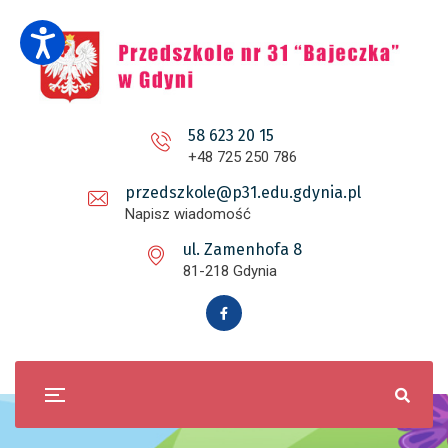
58 623 20 15
+48 725 250 786
przedszkole@p31.edu.gdynia.pl
Napisz wiadomość
ul. Zamenhofa 8
81-218 Gdynia