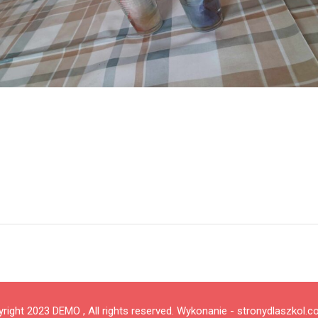
right 2023 DEMO , All rights reserved.
Wykonanie - stronydlaszkol.c