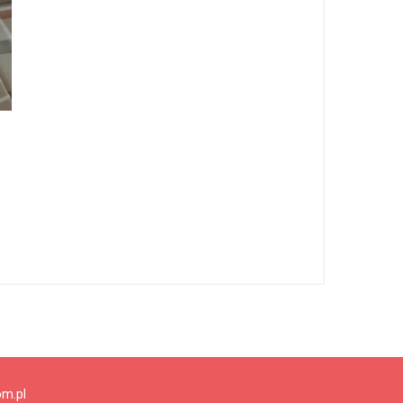
om.pl