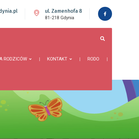
ynia.pl
ul. Zamenhofa 8
81-218 Gdynia
A RODZICÓW
KONTAKT
RODO