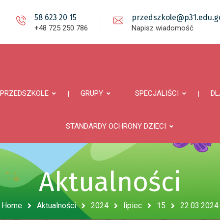
58 623 20 15
przedszkole@p31.edu.gd
+48 725 250 786
Napisz wiadomość
PRZEDSZKOLE
GRUPY
SPECJALIŚCI
DL
STANDARDY OCHRONY DZIECI
Aktualności
Home
Aktualności
2024
lipiec
15
22.03.2024