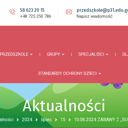
58 623 20 15
przedszkole@p31.edu.gd
+48 725 250 786
Napisz wiadomość
PRZEDSZKOLE
GRUPY
SPECJALIŚCI
DL
STANDARDY OCHRONY DZIECI
Aktualności
alności
2024
lipiec
15
10.06.2024 ZABAWY Z ,,