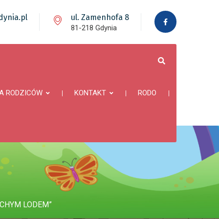
ynia.pl
ul. Zamenhofa 8
81-218 Gdynia
A RODZICÓW
KONTAKT
RODO
SUCHYM LODEM”