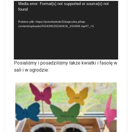
Odtwarzacz
Media error: Format(s) not supported or source(s) not
found
video
Pobierz plik: https://przedszkole31bajeczka.pl/wp-
content/uploads/2024/06/20240419_104306.mp4?_=1
Posialiśmy i posadziliśmy także kwiatki i fasolę w
sali i w ogrodzie: