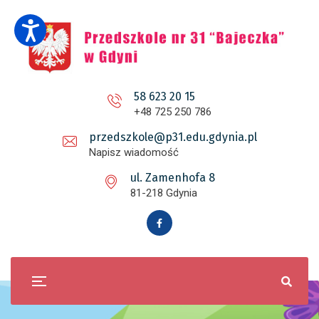
58 623 20 15
+48 725 250 786
przedszkole@p31.edu.gdynia.pl
Napisz wiadomość
ul. Zamenhofa 8
81-218 Gdynia