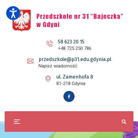
58 623 20 15
+48 725 250 786
przedszkole@p31.edu.gdynia.pl
Napisz wiadomość
ul. Zamenhofa 8
81-218 Gdynia