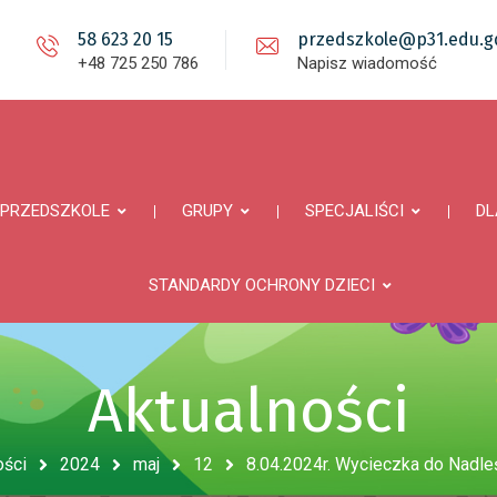
58 623 20 15
przedszkole@p31.edu.gd
+48 725 250 786
Napisz wiadomość
PRZEDSZKOLE
GRUPY
SPECJALIŚCI
DL
STANDARDY OCHRONY DZIECI
Aktualności
ości
2024
maj
12
8.04.2024r. Wycieczka do Nadl