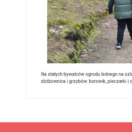
Na stałych bywalców ogrodu leśnego na szla
dżdżownica i grzybów: borowik, pieczarki i