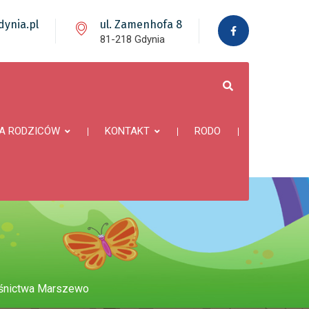
ynia.pl
ul. Zamenhofa 8
81-218 Gdynia
A RODZICÓW
KONTAKT
RODO
eśnictwa Marszewo