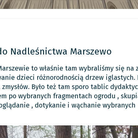
 do Nadleśnictwa Marszewo
arszewie to właśnie tam wybraliśmy się na z
anie dzieci różnorodnością drzew iglastych. 
 zmysłów. Było też tam sporo tablic dydakty
em po wybranych fragmentach ogrodu , skupi
 oglądanie , dotykanie i wąchanie wybranych