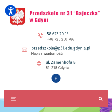
58 623 20 15
+48 725 250 786
przedszkole@p31.edu.gdynia.pl
Napisz wiadomość
ul. Zamenhofa 8
81-218 Gdynia