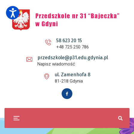
58 623 20 15
+48 725 250 786
przedszkole@p31.edu.gdynia.pl
Napisz wiadomość
ul. Zamenhofa 8
81-218 Gdynia