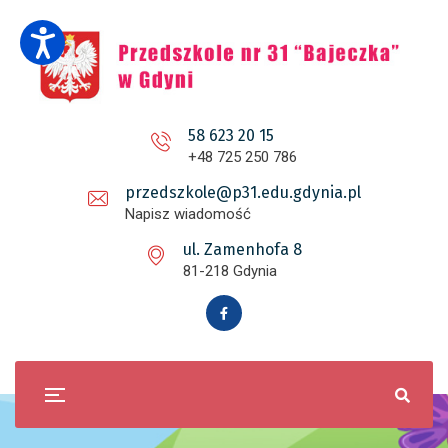
58 623 20 15
+48 725 250 786
przedszkole@p31.edu.gdynia.pl
Napisz wiadomość
ul. Zamenhofa 8
81-218 Gdynia