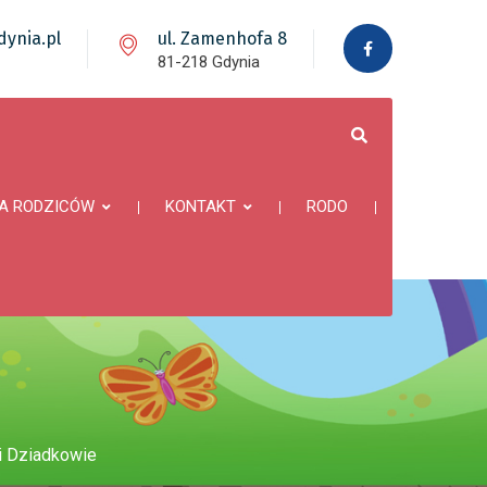
ynia.pl
ul. Zamenhofa 8
81-218 Gdynia
A RODZICÓW
KONTAKT
RODO
 i Dziadkowie