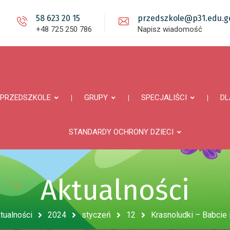
58 623 20 15
przedszkole@p31.edu.gd
+48 725 250 786
Napisz wiadomość
PRZEDSZKOLE
GRUPY
SPECJALIŚCI
DL
STANDARDY OCHRONY DZIECI
Aktualności
tualności
2024
styczeń
12
Krasnoludki – Babcie