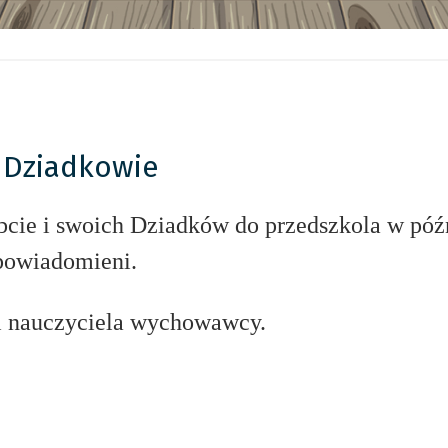
i Dziadkowie
bcie i swoich Dziadków do przedszkola w póź
powiadomieni.
i nauczyciela wychowawcy.