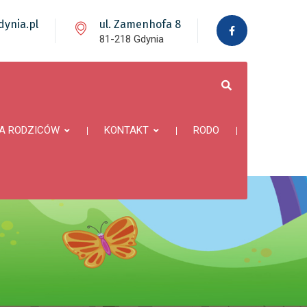
ynia.pl
ul. Zamenhofa 8
81-218 Gdynia
A RODZICÓW
KONTAKT
RODO