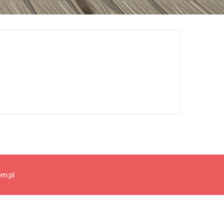
om.pl