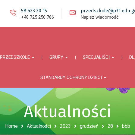
58 623 20 15
przedszkole@p31.edu.gd
+48 725 250 786
Napisz wiadomość
PRZEDSZKOLE
GRUPY
SPECJALIŚCI
DL
STANDARDY OCHRONY DZIECI
Aktualności
Home
Aktualności
2023
grudzień
28
bbb