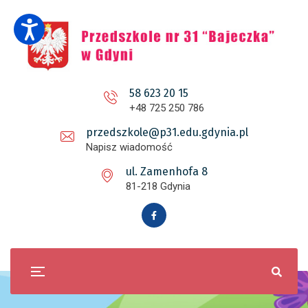
58 623 20 15
+48 725 250 786
przedszkole@p31.edu.gdynia.pl
Napisz wiadomość
ul. Zamenhofa 8
81-218 Gdynia