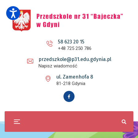
58 623 20 15
+48 725 250 786
przedszkole@p31.edu.gdynia.pl
Napisz wiadomość
ul. Zamenhofa 8
81-218 Gdynia