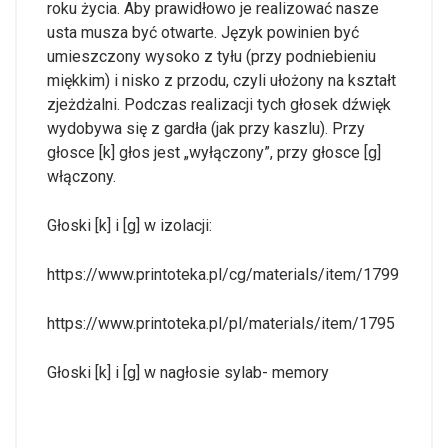
roku życia. Aby prawidłowo je realizować nasze
usta musza być otwarte. Język powinien być
umieszczony wysoko z tyłu (przy podniebieniu
miękkim) i nisko z przodu, czyli ułożony na kształt
zjeżdżalni. Podczas realizacji tych głosek dźwięk
wydobywa się z gardła (jak przy kaszlu). Przy
głosce [k] głos jest „wyłączony”, przy głosce [g]
włączony.
Głoski [k] i [g] w izolacji:
https://www.printoteka.pl/cg/materials/item/1799
https://www.printoteka.pl/pl/materials/item/1795
Głoski [k] i [g] w nagłosie sylab- memory