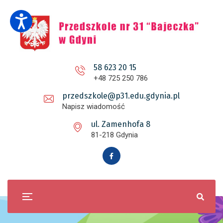
58 623 20 15
+48 725 250 786
przedszkole@p31.edu.gdynia.pl
Napisz wiadomość
ul. Zamenhofa 8
81-218 Gdynia