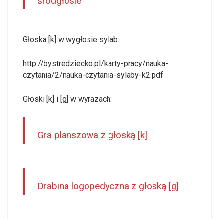
śródgłosie
Głoska [k] w wygłosie sylab:
http://bystredziecko.pl/karty-pracy/nauka-
czytania/2/nauka-czytania-sylaby-k2.pdf
Głoski [k] i [g] w wyrazach:
Gra planszowa z głoską [k]
Drabina logopedyczna z głoską [g]