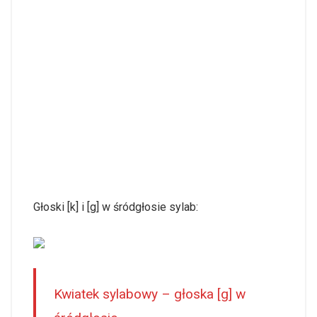
Głoski [k] i [g] w śródgłosie sylab:
Kwiatek sylabowy – głoska [g] w