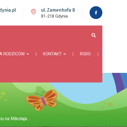
ynia.pl
ul. Zamenhofa 8
81-218 Gdynia
A RODZICÓW
KONTAKT
RODO
u na Mikołaja…