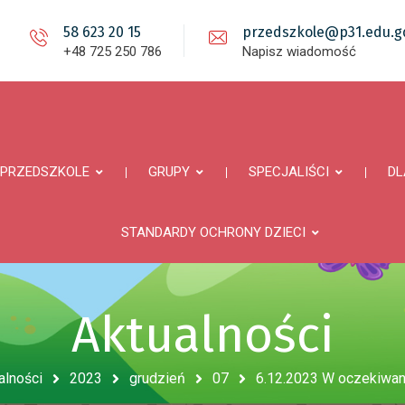
58 623 20 15
przedszkole@p31.edu.gd
+48 725 250 786
Napisz wiadomość
PRZEDSZKOLE
GRUPY
SPECJALIŚCI
DL
STANDARDY OCHRONY DZIECI
Aktualności
alności
2023
grudzień
07
6.12.2023 W oczekiwani