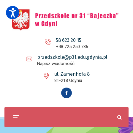
58 623 20 15
+48 725 250 786
przedszkole@p31.edu.gdynia.pl
Napisz wiadomość
ul. Zamenhofa 8
81-218 Gdynia